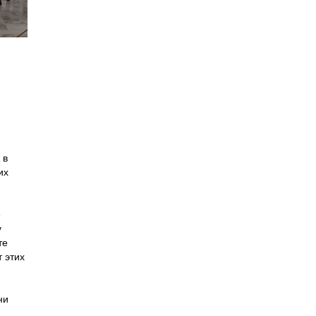
 в
их
а
е
у
те
т этих
ни