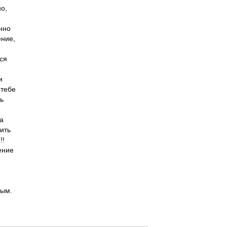
но,
нно
ение,
тся
и
 тебе
ь
а
ить
!!
ение
ным.