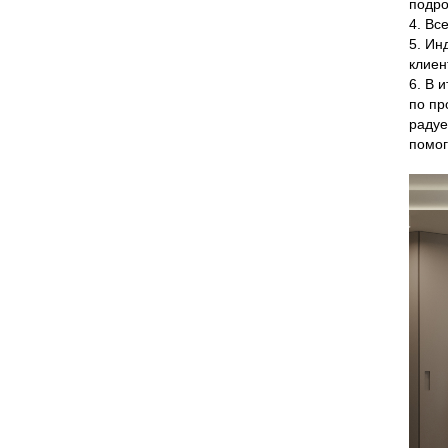
подро
4. Вс
5. Ин
клиен
6. В 
по пр
радуе
помог