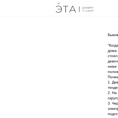
Быков
"Когд
дома 
стоял
девоч
ними 
полож
Почем
1. Де
тенде
2. На
скруп
3. Че
элект
подго