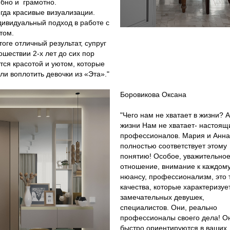
бно и грамотно.
егда красивые визуализации.
дивидуальный подход в работе с
том.
итоге отличный результат, супруг
ошествии 2-х лет до сих пор
тся красотой и уютом, которые
ли воплотить девочки из «Эта»."
Боровикова Оксана
"Чего нам не хватает в жизни? А
жизни Нам не хватает- настоящ
профессионалов. Мария и Анн
полностью соответствует этому
понятию! Особое, уважительно
отношение, внимание к каждом
нюансу, профессионализм, это 
качества, которые характеризуе
замечательных девушек,
специалистов. Они, реально
профессионалы своего дела! О
быстро ориентируются в ваших