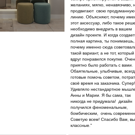
желаниях, мягко, ненавязчиво, 
продвигают свою продуманную
линию. Объясняют, почему име
этот аксессуар, либо такое реш
необходимо внедрить в вашем
дизайн проекте. И когда создае
полная картина, ты понимаешь,
почему именно сюда советовал
такой вариант, а не тот, который
вдруг понравился покупке. Очен
приятно было работать с вами.
Обаятельные, улыбчивые, всегд
готовые помочь советом, потрат
своё время на заказчика. Супер!
Удивляло нестандартное мышл
Анны и Марии. Я бы сама, так
никогда не придумала! дизайн
получился феноменальным,
бомбическим, очень современ
Советую всем! Спасибо Вам, вы
классные."