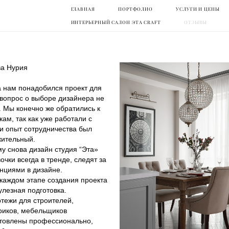
ГЛАВНАЯ
ГЛАВНАЯ
ПОРТФОЛИО
ПОРТФОЛИО
УСЛУГИ И ЦЕНЫ
УСЛУГИ И ЦЕНЫ
ИНТЕРЬЕРНЫЙ САЛОН ЭТА CRAFT
ИНТЕРЬЕРНЫЙ САЛОН ЭТА CRAFT
ОТЗЫВЫ
ОТЗЫВЫ
а Нурия
а нам понадобился проект для
вопрос о выборе дизайнера не
. Мы конечно же обратились к
кам, так как уже работали с
и опыт сотрудничества был
ительный.
у снова дизайн студия “Эта»
вочки всегда в тренде, следят за
нциями в дизайне.
 каждом этапе создания проекта
улезная подготовка.
ртежи для строителей,
риков, мебельщиков
товлены профессионально,